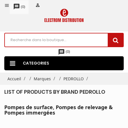


message
(
0
)
message
(
0
)
view_headline
CATEGORIES
Accueil
Marques
PEDROLLO
LIST OF PRODUCTS BY BRAND PEDROLLO
.
Pompes de surface, Pompes de relevage &
Pompes immergées
.