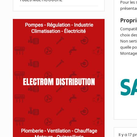
Pour les 
présentan
.
Propr
Compatibi
choix des
Non serti
quelle po
Montage r
Il y a 17 