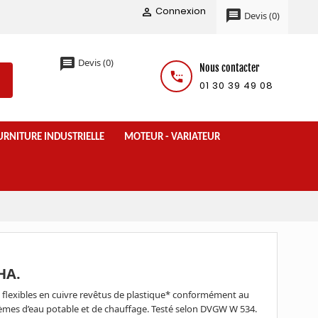
Connexion

message
Devis
(
0
)
message
Devis
(
0
)
Nous contacter
settings_phone
01 30 39 49 08
URNITURE INDUSTRIELLE
MOTEUR - VARIATEUR
HA.
 flexibles en cuivre revêtus de plastique* conformément au
es d’eau potable et de chauffage. Testé selon DVGW W 534.