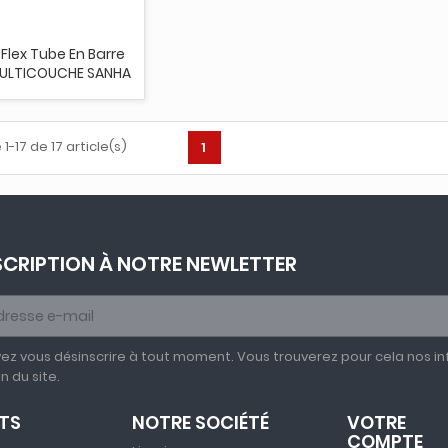
-Flex Tube En Barre
MULTICOUCHE SANHA
1-17 de 17 article(s)
1
SCRIPTION À NOTRE NEWLETTER
ez vous désinscrire à tout moment. Vous trouverez pour cela nos in
on du site.
TS
NOTRE SOCIÉTÉ
VOTRE
COMPTE