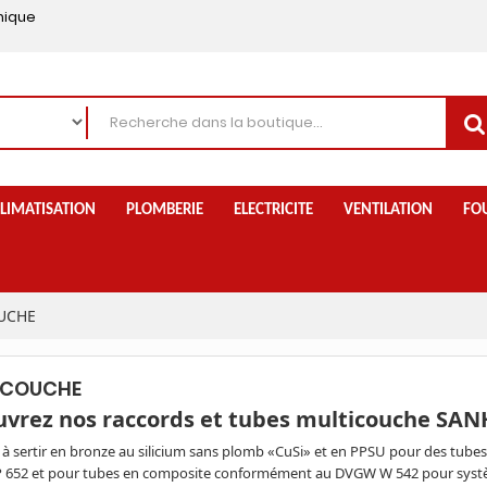
nique
LIMATISATION
PLOMBERIE
ELECTRICITE
VENTILATION
FO
UCHE
ICOUCHE
vrez nos raccords et tubes multicouche SAN
à sertir en bronze au silicium sans plomb «CuSi» et en PPSU pour des tubes
652 et pour tubes en composite conformément au DVGW W 542 pour systèm