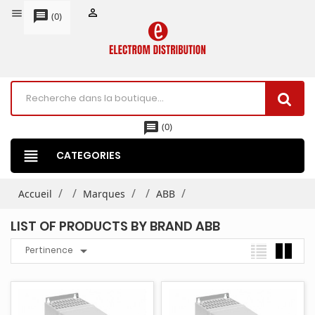


message
(
0
)
message
(
0
)
view_headline
CATEGORIES
Accueil
Marques
ABB
LIST OF PRODUCTS BY BRAND ABB

Pertinence