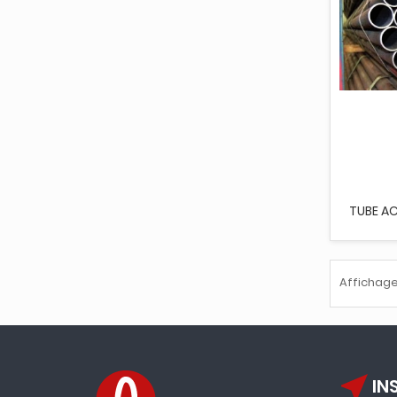
TUBE ACI
Affichage 
near_me
IN