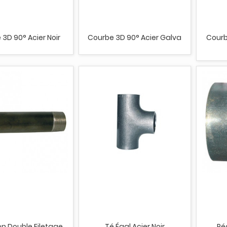
3D 90° Acier Noir
Courbe 3D 90° Acier Galva
Courb
 Double Filetage
Té Égal Acier Noir
Ré