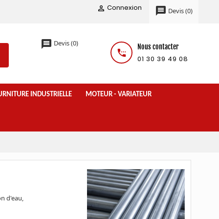
Connexion

message
Devis
(
0
)
message
Devis
(
0
)
Nous contacter
settings_phone
01 30 39 49 08
URNITURE INDUSTRIELLE
MOTEUR - VARIATEUR
on d'eau,