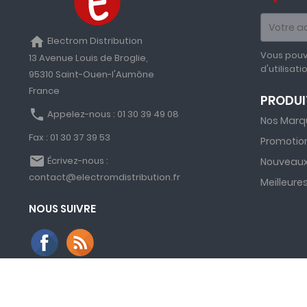
home
Electrom Distribution
Vous pouv
13 Avenue Louis de Broglie,
d'utilisati
95310 Saint-Ouen-l'Aumône
France
PRODUI
phone
Appelez-nous :
01 30 39 49 08
Nos Marq
Fax :
01 30 37 39 53
Promotio
email
Écrivez-nous :
Nouveaux
contact@electromdistribution.fr
Meilleure
NOUS SUIVRE