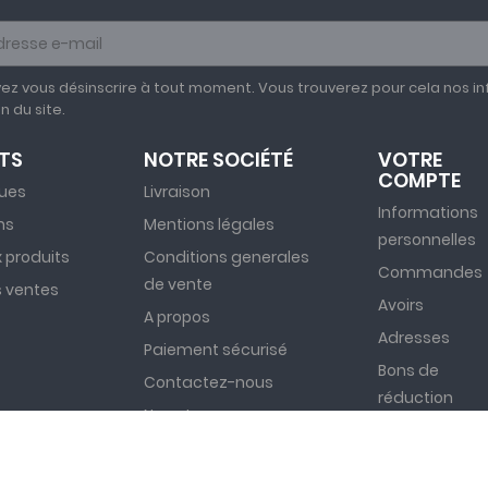
ez vous désinscrire à tout moment. Vous trouverez pour cela nos in
on du site.
TS
NOTRE SOCIÉTÉ
VOTRE
COMPTE
ues
Livraison
Informations
ns
Mentions légales
personnelles
 produits
Conditions generales
Commandes
de vente
s ventes
Avoirs
A propos
Adresses
Paiement sécurisé
Bons de
Contactez-nous
réduction
Nous trouver
Mes devis