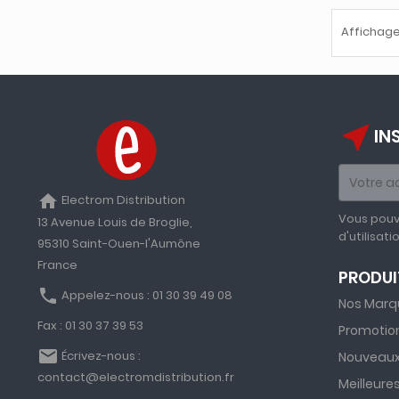
Affichage 
near_me
IN
home
Electrom Distribution
Vous pouv
13 Avenue Louis de Broglie,
d'utilisati
95310 Saint-Ouen-l'Aumône
France
PRODUI
phone
Appelez-nous :
01 30 39 49 08
Nos Marq
Fax :
01 30 37 39 53
Promotio
email
Écrivez-nous :
Nouveaux
contact@electromdistribution.fr
Meilleure