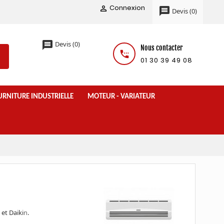
Connexion

message
Devis
(
0
)
message
Devis
(
0
)
Nous contacter
settings_phone
01 30 39 49 08
URNITURE INDUSTRIELLE
MOTEUR - VARIATEUR
et Daiki
n
.