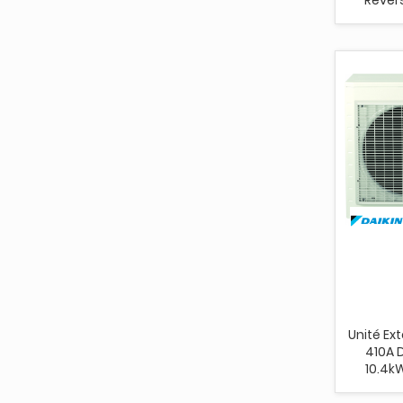
Unité Ext
410A D
10.4kW