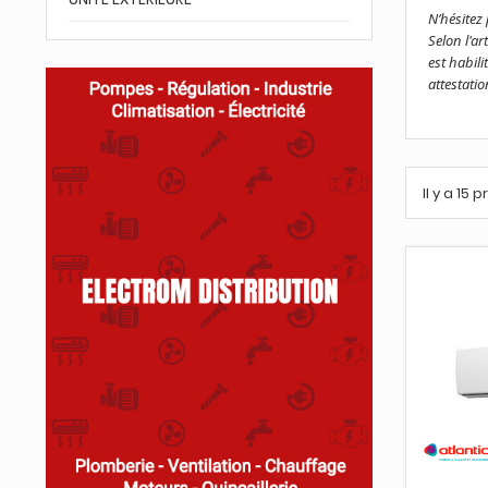
N’hésitez
Selon l'a
est habil
attestati
.
Il y a 15 