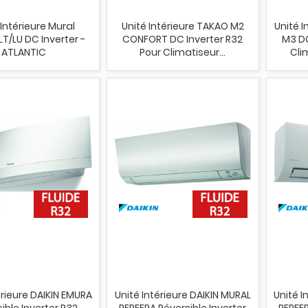
 Intérieure Mural
Unité Intérieure TAKAO M2
Unité 
LT/LU DC Inverter -
CONFORT DC Inverter R32
M3 DC
ATLANTIC
Pour Climatiseur...
Cli
érieure DAIKIN EMURA
Unité Intérieure DAIKIN MURAL
Unité I
ible Inverter R32
PERFERA Réversible Inverter
PERFER