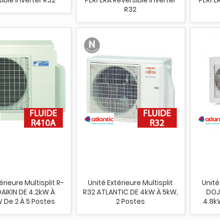
R32
érieure Multisplit R-
Unité Extérieure Multisplit
Unité
AIKIN DE 4.2kW À
R32 ATLANTIC DE 4kW À 5kW,
DOJ
 De 2 À 5 Postes
2 Postes
4.8kW