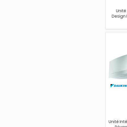
Unité
Design 
Unité Int
Révers