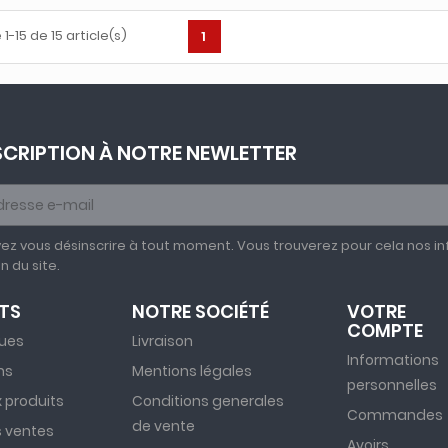
1-15 de 15 article(s)
1
SCRIPTION À NOTRE NEWLETTER
ez vous désinscrire à tout moment. Vous trouverez pour cela nos in
on du site.
TS
NOTRE SOCIÉTÉ
VOTRE
COMPTE
ues
Livraison
Informations
ns
Mentions légales
personnelles
 produits
Conditions generales
Commandes
de vente
s ventes
Avoirs