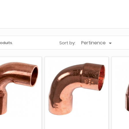
Pertinence
Sort by:

produits.