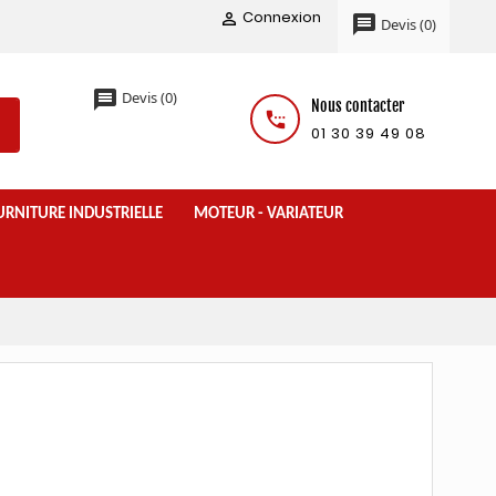
Connexion

message
Devis
(
0
)
message
Devis
(
0
)
Nous contacter
settings_phone
01 30 39 49 08
URNITURE INDUSTRIELLE
MOTEUR - VARIATEUR