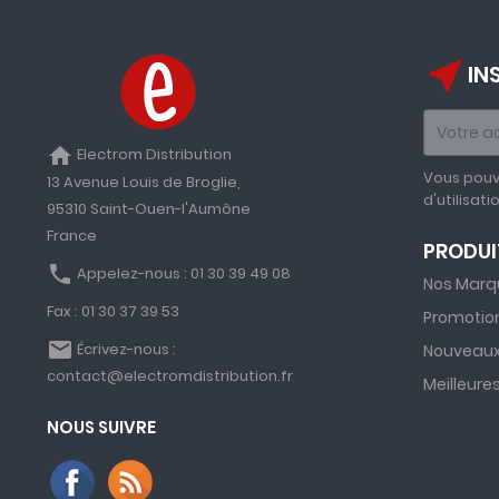
near_me
IN
home
Electrom Distribution
Vous pouv
13 Avenue Louis de Broglie,
d'utilisati
95310 Saint-Ouen-l'Aumône
France
PRODUI
phone
Appelez-nous :
01 30 39 49 08
Nos Marq
Fax :
01 30 37 39 53
Promotio
email
Écrivez-nous :
Nouveaux
contact@electromdistribution.fr
Meilleure
NOUS SUIVRE