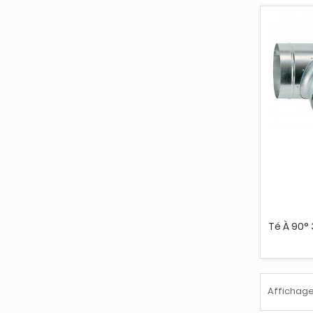
Té À 90° 
Affichage 