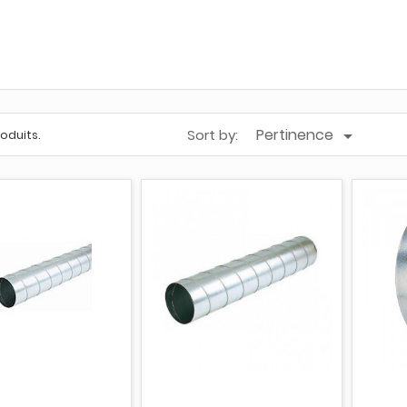
Pertinence
Sort by:

produits.