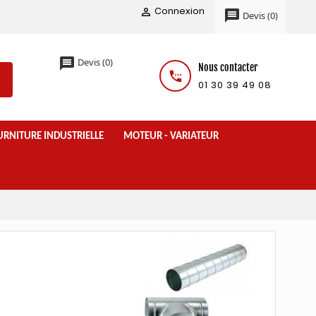
Connexion

message
Devis
(
0
)
message
Devis
(
0
)
Nous contacter
settings_phone
01 30 39 49 08
URNITURE INDUSTRIELLE
MOTEUR - VARIATEUR