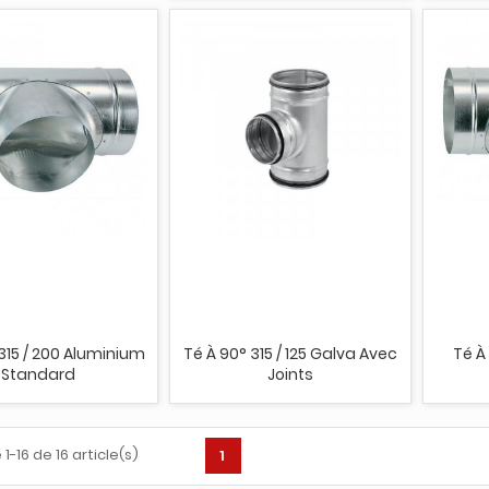
315 / 200 Aluminium
Té À 90° 315 / 125 Galva Avec
Té À
Standard
Joints
1-16 de 16 article(s)
1