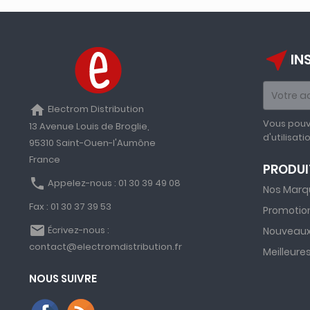
near_me
IN
home
Electrom Distribution
Vous pouv
13 Avenue Louis de Broglie,
d'utilisati
95310 Saint-Ouen-l'Aumône
France
PRODUI
phone
Appelez-nous :
01 30 39 49 08
Nos Marq
Fax :
01 30 37 39 53
Promotio
email
Écrivez-nous :
Nouveaux
contact@electromdistribution.fr
Meilleure
NOUS SUIVRE