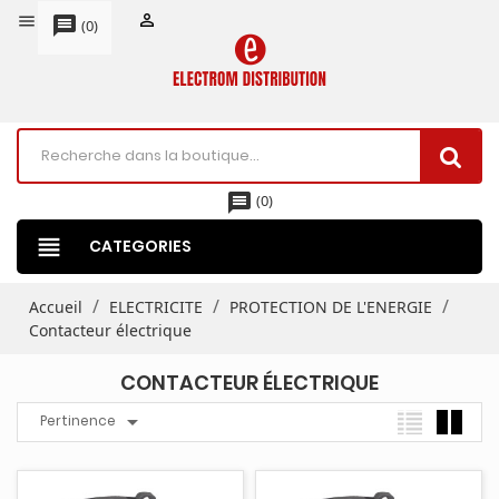


message
(
0
)
message
(
0
)
view_headline
CATEGORIES
Accueil
ELECTRICITE
PROTECTION DE L'ENERGIE
Contacteur électrique
CONTACTEUR ÉLECTRIQUE

Pertinence