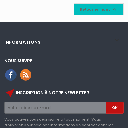

Retour en haut

INFORMATIONS
NOUS SUIVRE
near_me
INSCRIPTION À NOTRE NEWLETTER
Vous pouvez vous désinscrire à tout moment. Vous
trouverez pour cela nos informations de contact dans les