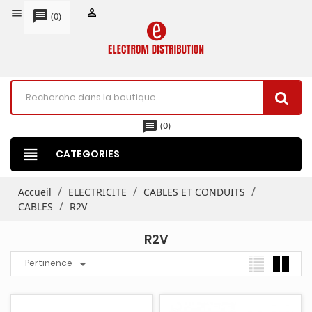


message
(
0
)
message
(
0
)
view_headline
CATEGORIES
Accueil
ELECTRICITE
CABLES ET CONDUITS
CABLES
R2V
R2V

Pertinence