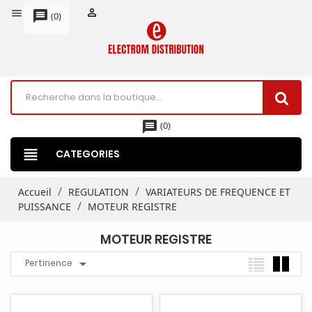


message
(
0
)
message
(
0
)
view_headline
CATEGORIES
Accueil
REGULATION
VARIATEURS DE FREQUENCE ET
PUISSANCE
MOTEUR REGISTRE
MOTEUR REGISTRE

Pertinence