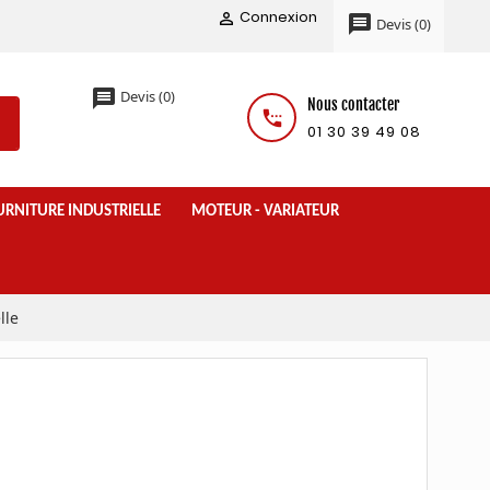
Connexion

message
Devis
(
0
)
message
Devis
(
0
)
Nous contacter
settings_phone
01 30 39 49 08
URNITURE INDUSTRIELLE
MOTEUR - VARIATEUR
lle