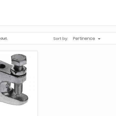
Pertinence
Sort by:

oduit.