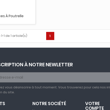
ces À Poutrelle
1-1 de 1 article(s)
1
SCRIPTION À NOTRE NEWLETTER
ez vous désinscrire à tout moment. Vous trouverez pour cela nos in
on du site.
TS
NOTRE SOCIÉTÉ
VOTRE
COMPTE