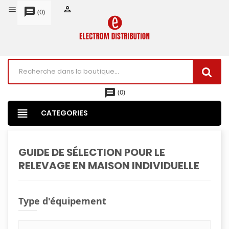


message
(
0
)
message
(
0
)
view_headline
CATEGORIES
GUIDE DE SÉLECTION POUR LE
RELEVAGE EN MAISON INDIVIDUELLE
Type d'équipement